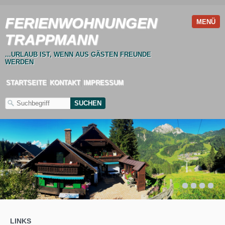
FERIENWOHNUNGEN
MENÜ
TRAPPMANN
...URLAUB IST, WENN AUS GÄSTEN FREUNDE
WERDEN
STARTSEITE
KONTAKT
IMPRESSUM
1
2
3
4
5
LINKS